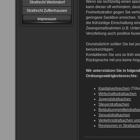
Wenn sie rechtzeitig einen spez
Strafrecht Weilimdorf
kann dieser oft verhindern, das
Strafrecht Zuffenhausen
Freiheitsstrafen gegen Sie ver
geringere Sanktion erreichen. St
Impressum
die frühzeitige Einschaltung ein
Zwangsmaßnahmen (z.B. Untersu
Verurteilung auch positive Ausw
Grundsätzlich sollten Sie bei 
berücksichtigen:
Kontaktieren Sie uns so früh w
Rücksprache mit uns keine Ang
Wir unterstützen Sie in folge
Ordnungswidrigkeitenrechts:
Kapitalverbrechen
(Tötu
Wirtschaftsstrafsachen
Jugendstrafsachen
Steuerstrafsachen
Betäubungsmittelstrafs
Sexualstrafsachen
Verkehrsstrafsachen un
Revisionen in Strafsach