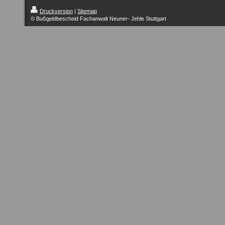
Druckversion
|
Sitemap
© Bußgeldbescheid Fachanwalt Neuner- Jehle Stuttgart