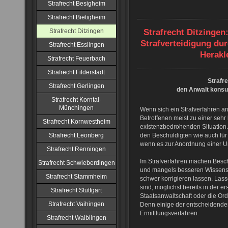
Strafrecht Besigheim
Strafrecht Bietigheim
Strafrecht Ditzingen
Strafrecht Ditzinge
Strafverteidigung du
Strafrecht Esslingen
Herakl
Strafrecht Feuerbach
Strafrecht Filderstadt
Strafre
Strafrecht Gerlingen
den Anwalt konsul
Strafrecht Korntal-
Münchingen
Wenn sich ein Strafverfahren an
Betroffenen meist zu einer sehr
Strafrecht Kornwestheim
existenzbedrohenden Situation. 
Strafrecht Leonberg
den Beschuldigten wie auch fü
wenn es zur Anordnung einer U
Strafrecht Renningen
Im Strafverfahren machen Besc
Strafrecht Schwieberdingen
und mangels besseren Wissens s
Strafrecht Stammheim
schwer korrigieren lassen. Lass
sind, möglichst bereits in der e
Strafrecht Stuttgart
Staatsanwaltschaft oder die Or
Strafrecht Vaihingen
Denn einige der entscheidenden
Ermittlungsverfahren.
Strafrecht Waiblingen