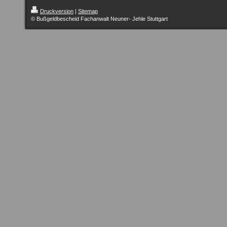
Druckversion
|
Sitemap
© Bußgeldbescheid Fachanwalt Neuner- Jehle Stuttgart