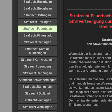
Strafrecht Besigheim
Strafrecht Bietigheim
Strafrecht Ditzingen
Strafrecht Feuerbach
Strafverteidigung du
Strafrecht Esslingen
Hrakle
Strafrecht Feuerbach
Strafrecht Filderstadt
Strafr
Strafrecht Gerlingen
den Anwalt konsul
Strafrecht Korntal-
Münchingen
Wenn sich ein Strafverfahren an
Betroffenen meist zu einer sehr
Strafrecht Kornwestheim
existenzbedrohenden Situation. 
Strafrecht Leonberg
den Beschuldigten wie auch fü
wenn es zur Anordnung einer U
Strafrecht Renningen
Im Strafverfahren machen Besc
Strafrecht Schwieberdingen
und mangels besseren Wissens s
Strafrecht Stammheim
schwer korrigieren lassen. Lass
sind, möglichst bereits in der e
Strafrecht Stuttgart
Staatsanwaltschaft oder die Or
Strafrecht Vaihingen
Denn einige der entscheidenden
Ermittlungsverfahren.
Strafrecht Waiblingen