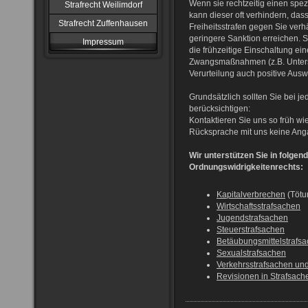
Wenn sie rechtzeitig einen spez
Strafrecht Weilimdorf
kann dieser oft verhindern, das
Strafrecht Zuffenhausen
Freiheitsstrafen gegen Sie ver
geringere Sanktion erreichen. St
Impressum
die frühzeitige Einschaltung ein
Zwangsmaßnahmen (z.B. Untersu
Verurteilung auch positive Ausw
Grundsätzlich sollten Sie bei 
berücksichtigen:
Kontaktieren Sie uns so früh w
Rücksprache mit uns keine Ang
Wir unterstützen Sie in folge
Ordnungswidrigkeitenrechts:
Kapitalverbrechen
(Tötu
Wirtschaftsstrafsachen
Jugendstrafsachen
Steuerstrafsachen
Betäubungsmittelstrafs
Sexualstrafsachen
Verkehrsstrafsachen un
Revisionen in Strafsach