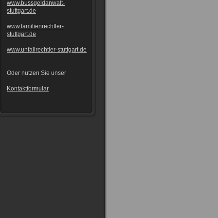
www.bussgeldanwalt-
stuttgart.de
www.familienrechtler-
stuttgart.de
www.unfallrechtler-stuttgart.de
Oder nutzen Sie unser
Kontaktformular