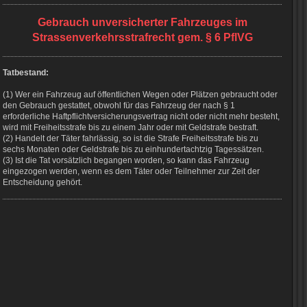
Gebrauch unversicherter Fahrzeuges im
Strassenverkehrsstrafrecht gem. § 6 PflVG
Tatbestand:
(1) Wer ein Fahrzeug auf öffentlichen Wegen oder Plätzen gebraucht oder
den Gebrauch gestattet, obwohl für das Fahrzeug der nach § 1
erforderliche Haftpflichtversicherungsvertrag nicht oder nicht mehr besteht,
wird mit Freiheitsstrafe bis zu einem Jahr oder mit Geldstrafe bestraft.
(2) Handelt der Täter fahrlässig, so ist die Strafe Freiheitsstrafe bis zu
sechs Monaten oder Geldstrafe bis zu einhundertachtzig Tagessätzen.
(3) Ist die Tat vorsätzlich begangen worden, so kann das Fahrzeug
eingezogen werden, wenn es dem Täter oder Teilnehmer zur Zeit der
Entscheidung gehört.