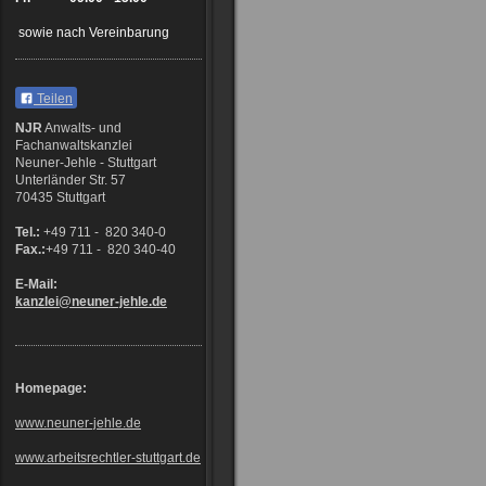
sowie nach Vereinbarung
Teilen
NJR
Anwalts- und
Fachanwaltskanzlei
Neuner-Jehle - Stuttgart
Unterländer Str. 57
70435 Stuttgart
Tel.:
+49 711 - 820 340-0
Fax.:
+49 711 - 820 340-40
E-Mail:
kanzlei@neuner-jehle
.de
Homepage:
www.neuner-jehle.de
www.arbeitsrechtler-stuttgart.de