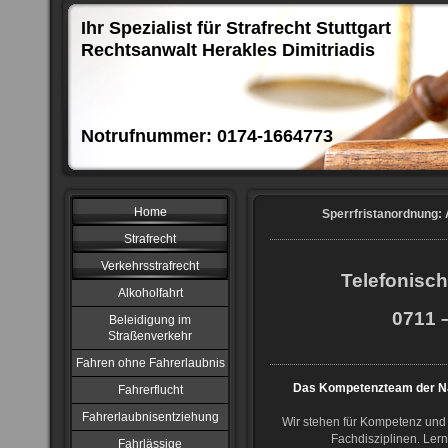
Ihr Spezialist für Strafrecht Stuttgart
Rechtsanwalt Herakles Dimitriadis
Notrufnummer: 0174-1664773
Home
Sperrfristanordnung: 
Strafrecht
Verkehrsstrafrecht
Telefonisch
Alkoholfahrt
0711 –
Beleidigung im
Straßenverkehr
Fahren ohne Fahrerlaubnis
Das Kompetenzteam der NJ
Fahrerflucht
Fahrerlaubnisentziehung
Wir stehen für Kompetenz und 
Fachdisziplinen. Ler
Fahrlässige