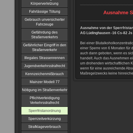
Körperverletzung
Fahrlässige Tötung
Ausnahme Sp
Gebrauch unversicherter
Fahrzeuge
Ausnahme von der Sperrfrista
Gefährdung des
AG Lüdinghausen -16 Cs-82 Js 
Straßenverkehrs
Bei einer Blutalkoholkonzentrati
Gefährlicher Eingriff in den
einer Sperre von 6 Monaten für 
Straßenverkehr
auch dann geboten, wenn es sic
Illegales Strassenrennen
handelt. Auch das Ausnehmen ei
um drohenden wirtschaftlichen 
Jugendverkehrsstrafrecht
wenn für eine ausreichende Abs
Maßregelzwecks keine hinreiche
Kennzeichenmißbrauch
Mainzer Modell 77
Nötigung im Straßenverkehr
Pflichtverteidigung
Verkehrsstrafrecht
Sperrfristanordnung
Sperrzeitverkürzung
Strafklageverbrauch