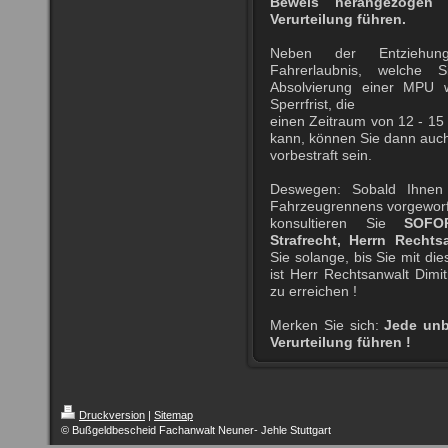
Beweis herangezogen
Verurteilung führen.
Neben der Entziehu
Fahrerlaubnis, welche S
Absolvierung einer MPU w
Sperrfrist, die
einen Zeitraum von 12 - 15
kann, können Sie dann auc
vorbestraft sein.
Deswegen: Sobald Ihnen
Fahrzeugrennens vorgeworf
konsultieren Sie
SOFO
Strafrecht, Herrn Rechts
Sie solange, bis Sie mit di
ist Herr Rechtsanwalt Dimi
zu erreichen !
Merken Sie sich:
Jede unb
Verurteilung führen !
Druckversion
|
Sitemap
© Bußgeldbescheid Fachanwalt Neuner- Jehle Stuttgart