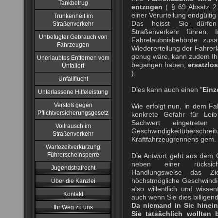
Tankbetrug
entzogen
( § 69 Absatz 2
einer Verurteilung endgültig
Trunkenheit im
Das heisst Sie dürfe
Straßenverkehr
Straßenverkehr führen. 
Unbefugter Gebrauch von
Fahrelaubnisbehörde zusä
Fahrzeugen
Wiedererteilung der Fahrerla
genug wäre, kann zudem I
Unerlaubtes Entfernen vom
begangen haben,
ersatzlo
Unfallort
).
Unfallflucht
Dies kann auch einen "
Einz
Unterlassene Hilfeleistung
Verstoß gegen
Wie erfolgt nun, in dem Fa
Pflichtversicherungsgesetz
konkrete Gefahr für Lei
Sachwert eingetreten
Vollrausch im
Geschwindigkeitüberschrei
Straßenverkehr
Kraftfahrzeugrennens gem. 
Wartezeitverkürzung
Führerscheinsperre
Die Antwort geht aus dem 
neben einer rücksich
Jugendstrafrecht
Handlungsweise das Z
höchstmögliche Geschwindig
Über die Kanzlei
also willentlich und wisse
Kontakt
auch wenn Sie dies billige
Da niemand in Sie hinein
Ihr Weg zu uns
Sie tatsächlich wollten 