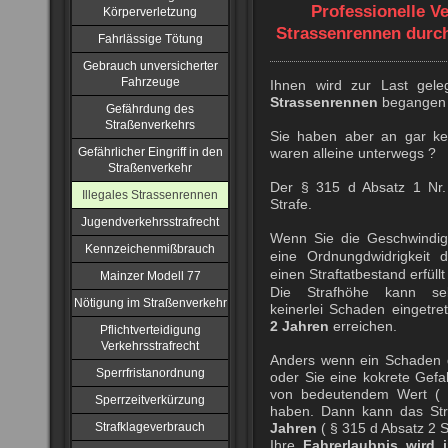
Professionelle Ve
Körperverletzung
Strassenrennen durch
Fahrlässige Tötung
Gebrauch unversicherter
Fahrzeuge
Ihnen wird zur Last gel
Strassenrennen
begangen 
Gefährdung des
Straßenverkehrs
Sie haben aber an gar k
Gefährlicher Eingriff in den
waren alleine unterwegs ?
Straßenverkehr
Der § 315 d Absatz 1 Nr.
Illegales Strassenrennen
Strafe.
Jugendverkehrsstrafrecht
Wenn Sie die Geschwindigke
Kennzeichenmißbrauch
eine Ordnungdwidrigkeit 
einen Straftatbestand erfüll
Mainzer Modell 77
Die Strafhöhe kann s
Nötigung im Straßenverkehr
keinerlei Schaden eingetre
2 Jahren
erreichen.
Pflichtverteidigung
Verkehrsstrafrecht
Anders wenn ein Schaden d
Sperrfristanordnung
oder Sie eine kokrete Gefa
von bedeutendem Wert ( a
Sperrzeitverkürzung
haben. Dann kann das St
Strafklageverbrauch
Jahren
( § 315 d Absatz 2 S
Ihre
Fahrerlaubnis wird 