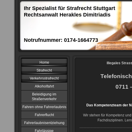
Ihr Spezialist für Strafrecht Stuttgart
Rechtsanwalt Herakles Dimitriadis
Notrufnummer: 0174-1664773
Home
Illegales Stra
Strafrecht
Telefonisch
Verkehrsstrafrecht
0711 –
Alkoholfahrt
Beleidigung im
Straßenverkehr
Das Kompetenzteam der NJ
Fahren ohne Fahrerlaubnis
Fahrerflucht
Wir stehen für Kompetenz und 
Fachdisziplinen. Ler
Fahrerlaubnisentziehung
Fahrlässige