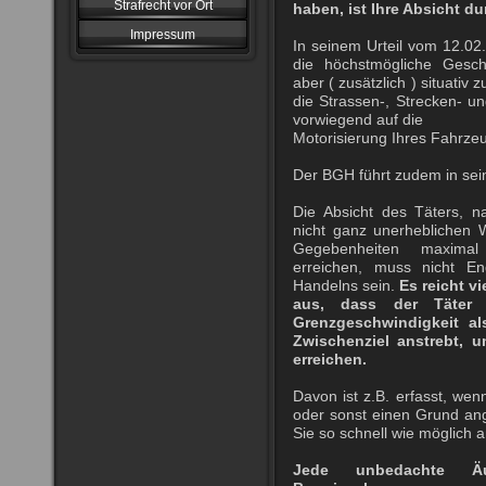
Strafrecht vor Ort
haben, ist Ihre Absicht dur
Impressum
In seinem Urteil vom 12.02.
die höchstmögliche Geschw
aber ( zusätzlich ) situativ
die Strassen-, Strecken- u
vorwiegend auf die
Motorisierung Ihres Fahrze
Der BGH führt zudem in sein
Die Absicht des Täters, n
nicht ganz unerheblichen 
Gegebenheiten maximal
erreichen, muss nicht E
Handelns sein.
Es reicht v
aus, dass der Täter 
Grenzgeschwindigkeit al
Zwischenziel anstrebt, u
erreichen.
Davon ist z.B. erfasst, wenn
oder sonst einen Grund ang
Sie so schnell wie möglich 
Jede unbedachte Ä