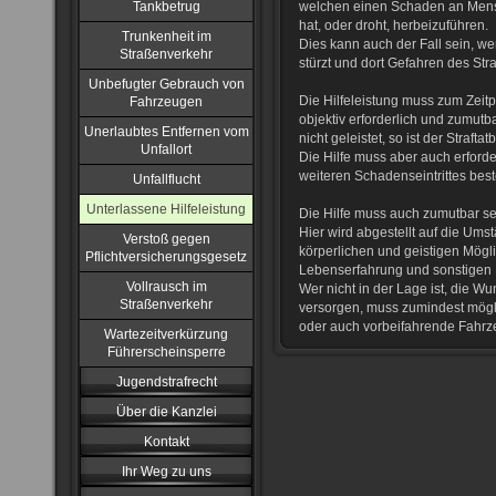
Tankbetrug
welchen einen Schaden an Mens
hat, oder droht, herbeizuführen.
Trunkenheit im
Dies kann auch der Fall sein, we
Straßenverkehr
stürzt und dort Gefahren des Str
Unbefugter Gebrauch von
Die Hilfeleistung muss zum Zeit
Fahrzeugen
objektiv erforderlich und zumutba
Unerlaubtes Entfernen vom
nicht geleistet, so ist der Strafta
Unfallort
Die Hilfe muss aber auch erforde
weiteren Schadenseintrittes bes
Unfallflucht
Unterlassene Hilfeleistung
Die Hilfe muss auch zumutbar se
Hier wird abgestellt auf die Ums
Verstoß gegen
körperlichen und geistigen Mögli
Pflichtversicherungsgesetz
Lebenserfahrung und sonstigen K
Vollrausch im
Wer nicht in der Lage ist, die W
Straßenverkehr
versorgen, muss zumindest möglic
oder auch vorbeifahrende Fahrz
Wartezeitverkürzung
Führerscheinsperre
Jugendstrafrecht
Über die Kanzlei
Kontakt
Ihr Weg zu uns