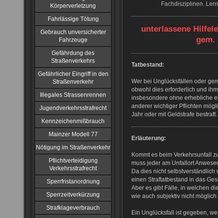
Fachdisziplinen. Ler
Körperverletzung
Fahrlässige Tötung
unterlassene Hilfel
Gebrauch unversicherter
gem. 
Fahrzeuge
Gefährdung des
Straßenverkehrs
Tatbestand:
Gefährlicher Eingriff in den
Wer bei Unglücksfällen oder geme
Straßenverkehr
obwohl dies erforderlich und i
Illegales Strassenrennen
insbesondere ohne erhebliche e
anderer wichtiger Pflichten möglic
Jugendverkehrsstrafrecht
Jahr oder mit Geldstrafe bestraft.
Kennzeichenmißbrauch
Mainzer Modell 77
Erläuterung:
Nötigung im Straßenverkehr
Kommt es beim Verkehrsunfall zu
Pflichtverteidigung
muss jeder am Unfallort Anwesend
Verkehrsstrafrecht
Da dies nicht selbstverständlich
einen Straftatbestand in das G
Sperrfristanordnung
Aber es gibt Fälle, in welchen die
Sperrzeitverkürzung
wie auch subjektiv nicht möglich
Strafklageverbrauch
Ein Unglücksfall ist gegeben, wen