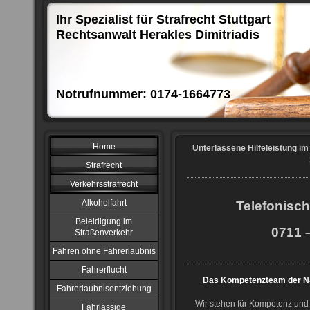
Ihr Spezialist für Strafrecht Stuttgart
Rechtsanwalt Herakles Dimitriadis
Notrufnummer: 0174-1664773
Home
Unterlassene Hilfeleistung i
Strafrecht
Verkehrsstrafrecht
Alkoholfahrt
Telefonisch
Beleidigung im
0711 –
Straßenverkehr
Fahren ohne Fahrerlaubnis
Fahrerflucht
Das Kompetenzteam der NJ
Fahrerlaubnisentziehung
Wir stehen für Kompetenz und 
Fahrlässige