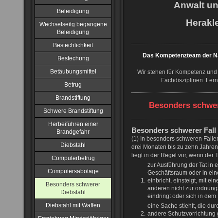
Anwalt u
Beleidigung
Herakle
Wechselseitg begangene
Beleidigung
Bestechlichkeit
Das Kompetenzteam der NJ
Bestechung
Betäubungsmittel
Wir stehen für Kompetenz und 
Fachdisziplinen. Ler
Betrug
Brandstiftung
Besonders schwer
Schwere Brandstiftung
Herbeiführen einer
Besonders schwerer Fall 
Brandgefahr
(1) In besonders schweren Fällen
Diebstahl
drei Monaten bis zu zehn Jahren 
liegt in der Regel vor, wenn der 
Computerbetrug
zur Ausführung der Tat in 
Computersabotage
Geschäftsraum oder in e
1.
einbricht, einsteigt, mit 
Besonders schwerer
anderen nicht zur ordnun
Diebstahl
eindringt oder sich in dem
Diebstahl mit Waffen
eine Sache stiehlt, die du
2.
andere Schutzvorrichtun