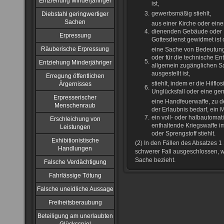
Entziehung Minderjähriger
ist,
3.
gewerbsmäßig stiehlt,
Diebstahl geringwertiger
Sachen
aus einer Kirche oder ei
4.
dienenden Gebäude oder R
Erpressung
Gottesdienst gewidmet ist 
Räuberische Erpressung
eine Sache von Bedeutung 
oder für die technische Entw
5.
Entziehung Minderjähriger
allgemein zugänglichen Sa
ausgestellt ist,
Erregung öffentlichen
stiehlt, indem er die Hilfl
Ärgernisses
6.
Unglücksfall oder eine ge
Erpresserischer
eine Handfeuerwaffe, zu 
Menschenraub
der Erlaubnis bedarf, ein
7.
ein voll- oder halbautoma
Erschleichung von
enthaltende Kriegswaffe i
Leistungen
oder Sprengstoff stiehlt.
Exhibitionistische
(2) In den Fällen des Absatzes 1 
Handlungen
schwerer Fall ausgeschlossen, w
Sache bezieht.
Falsche Verdächtigung
Fahrlässige Tötung
Falsche uneidliche Aussage
Freiheitsberaubung
Beteiligung am unerlaubten