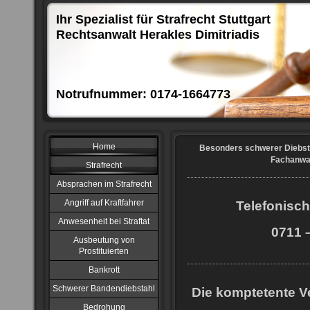
Ihr Spezialist für Strafrecht Stuttgart
Rechtsanwalt Herakles Dimitriadis
Notrufnummer: 0174-1664773
Home
Besonders schwerer Diebsta
Fachanwal
Strafrecht
Absprachen im Strafrecht
Angriff auf Kraftfahrer
Telefonisch
Anwesenheit bei Straftat
0711 –
Ausbeutung von
Prostituierten
Bankrott
Schwerer Bandendiebstahl
Die komptetente Ve
Bedrohung