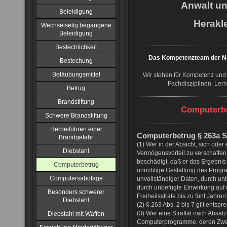
Anwalt u
Beleidigung
Herakle
Wechselseitg begangene
Beleidigung
Bestechlichkeit
Das Kompetenzteam der NJ
Bestechung
Betäubungsmittel
Wir stehen für Kompetenz und 
Fachdisziplinen. Ler
Betrug
Brandstiftung
Computerbe
Schwere Brandstiftung
Herbeiführen einer
Computerbetrug § 263a 
Brandgefahr
(1) Wer in der Absicht, sich oder
Diebstahl
Vermögensvorteil zu verschaffe
beschädigt, daß er das Ergebni
Computerbetrug
unrichtige Gestaltung des Prog
Computersabotage
unvollständiger Daten, durch u
durch unbefugte Einwirkung auf d
Besonders schwerer
Freiheitsstrafe bis zu fünf Jahren
Diebstahl
(2) § 263 Abs. 2 bis 7 gilt entspr
(3) Wer eine Straftat nach Absatz
Diebstahl mit Waffen
Computerprogramme, deren Zweck