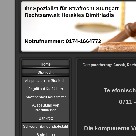
Ihr Spezialist für Strafrecht Stuttgart
Rechtsanwalt Herakles Dimitriadis
Notrufnummer: 0174-1664773
Home
Computerbetrug: Anwalt, Recht
Strafrecht
Absprachen im Strafrecht
Angriff auf Kraftfahrer
Telefonisch
Anwesenheit bei Straftat
0711 –
Ausbeutung von
Prostituierten
Bankrott
Schwerer Bandendiebstahl
Die komptetente Ve
Bedrohung