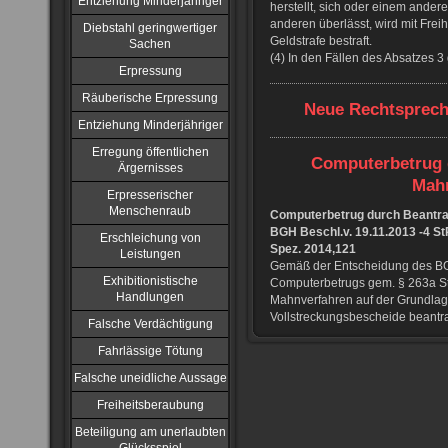
Entziehung Minderjähriger
herstellt, sich oder einem andere
anderen überlässt, wird mit Freih
Diebstahl geringwertiger
Geldstrafe bestraft.
Sachen
(4) In den Fällen des Absatzes 3
Erpressung
Räuberische Erpressung
Neue Rechtsprech
Entziehung Minderjähriger
Erregung öffentlichen
Computerbetrug 
Ärgernisses
Mah
Erpresserischer
Menschenraub
Computerbetrug durch Beantr
BGH Beschl.v. 19.11.2013 -4 S
Erschleichung von
Spez. 2014,121
Leistungen
Gemäß der Entscheidung des BG
Exhibitionistische
Computerbetrugs gem. § 263a St
Handlungen
Mahnverfahren auf der Grundlag
Vollstreckungsbescheide beantr
Falsche Verdächtigung
Fahrlässige Tötung
Falsche uneidliche Aussage
Freiheitsberaubung
Beteiligung am unerlaubten