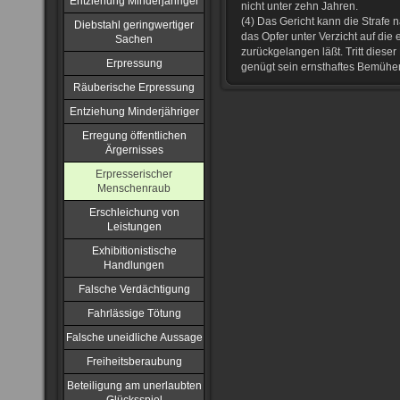
Entziehung Minderjähriger
nicht unter zehn Jahren.
(4) Das Gericht kann die Strafe 
Diebstahl geringwertiger
das Opfer unter Verzicht auf die
Sachen
zurückgelangen läßt. Tritt dieser
Erpressung
genügt sein ernsthaftes Bemühen
Räuberische Erpressung
Entziehung Minderjähriger
Erregung öffentlichen
Ärgernisses
Erpresserischer
Menschenraub
Erschleichung von
Leistungen
Exhibitionistische
Handlungen
Falsche Verdächtigung
Fahrlässige Tötung
Falsche uneidliche Aussage
Freiheitsberaubung
Beteiligung am unerlaubten