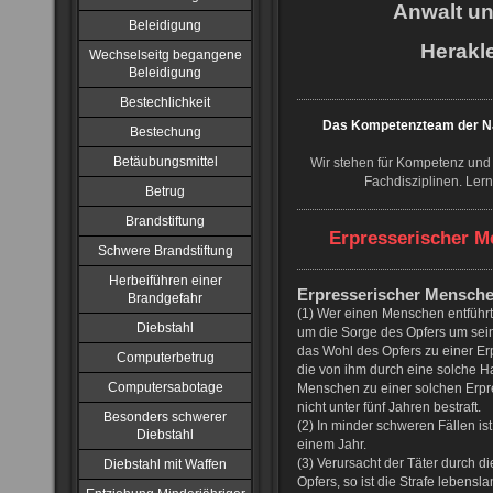
Anwalt u
Beleidigung
Herakle
Wechselseitg begangene
Beleidigung
Bestechlichkeit
Das Kompetenzteam der NJ
Bestechung
Betäubungsmittel
Wir stehen für Kompetenz und 
Fachdisziplinen. Ler
Betrug
Brandstiftung
Erpresserischer M
Schwere Brandstiftung
Herbeiführen einer
Erpresserischer Mensch
Brandgefahr
(1) Wer einen Menschen entführt
Diebstahl
um die Sorge des Opfers um sein
das Wohl des Opfers zu einer Er
Computerbetrug
die von ihm durch eine solche 
Computersabotage
Menschen zu einer solchen Erpres
nicht unter fünf Jahren bestraft.
Besonders schwerer
(2) In minder schweren Fällen ist 
Diebstahl
einem Jahr.
(3) Verursacht der Täter durch di
Diebstahl mit Waffen
Opfers, so ist die Strafe lebensla