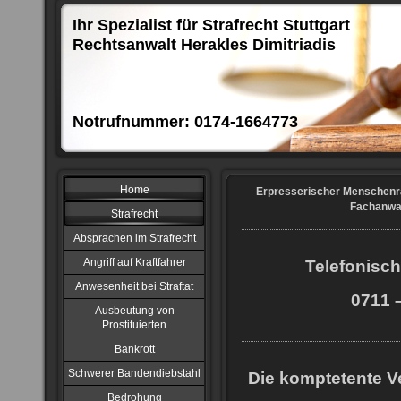
Ihr Spezialist für Strafrecht Stuttgart
Rechtsanwalt Herakles Dimitriadis
Notrufnummer: 0174-1664773
Home
Erpresserischer Menschenra
Fachanwal
Strafrecht
Absprachen im Strafrecht
Angriff auf Kraftfahrer
Telefonisch
Anwesenheit bei Straftat
0711 –
Ausbeutung von
Prostituierten
Bankrott
Schwerer Bandendiebstahl
Die komptetente Ve
Bedrohung