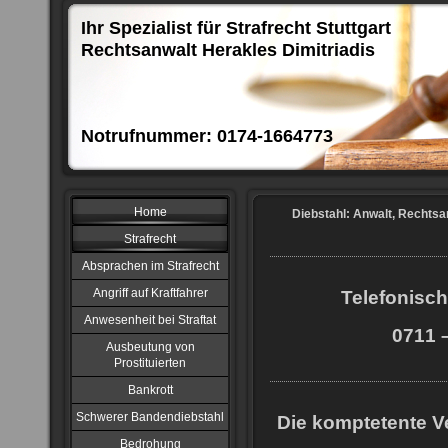
Ihr Spezialist für Strafrecht Stuttgart
Rechtsanwalt Herakles Dimitriadis
Notrufnummer: 0174-1664773
Home
Diebstahl: Anwalt, Rechtsa
Strafrecht
Absprachen im Strafrecht
Angriff auf Kraftfahrer
Telefonisch
Anwesenheit bei Straftat
0711 –
Ausbeutung von
Prostituierten
Bankrott
Schwerer Bandendiebstahl
Die komptetente Ve
Bedrohung