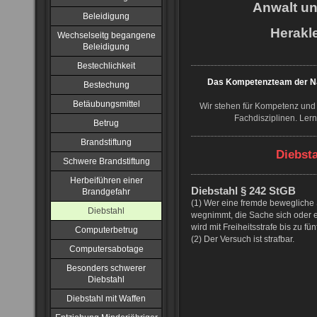
Anwalt u
Beleidigung
Herakle
Wechselseitg begangene
Beleidigung
Bestechlichkeit
Das Kompetenzteam der NJ
Bestechung
Betäubungsmittel
Wir stehen für Kompetenz und 
Fachdisziplinen. Ler
Betrug
Brandstiftung
Diebst
Schwere Brandstiftung
Herbeiführen einer
Diebstahl § 242 StGB
Brandgefahr
(1) Wer eine fremde bewegliche
Diebstahl
wegnimmt, die Sache sich oder e
wird mit Freiheitsstrafe bis zu fü
Computerbetrug
(2) Der Versuch ist strafbar.
Computersabotage
Besonders schwerer
Diebstahl
Diebstahl mit Waffen