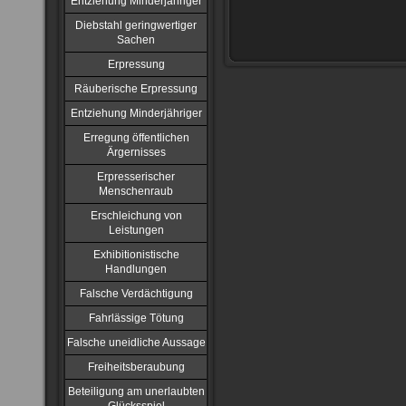
Entziehung Minderjähriger
Diebstahl geringwertiger
Sachen
Erpressung
Räuberische Erpressung
Entziehung Minderjähriger
Erregung öffentlichen
Ärgernisses
Erpresserischer
Menschenraub
Erschleichung von
Leistungen
Exhibitionistische
Handlungen
Falsche Verdächtigung
Fahrlässige Tötung
Falsche uneidliche Aussage
Freiheitsberaubung
Beteiligung am unerlaubten