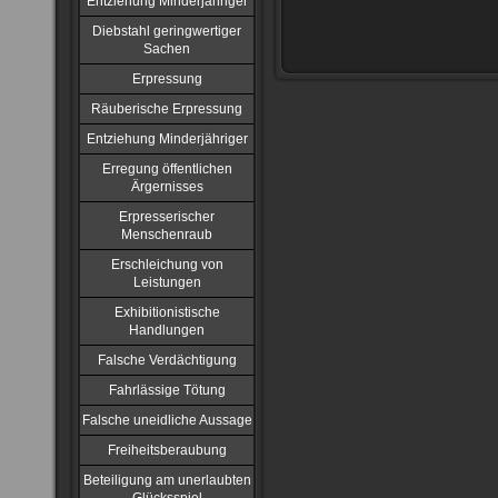
Entziehung Minderjähriger
Diebstahl geringwertiger
Sachen
Erpressung
Räuberische Erpressung
Entziehung Minderjähriger
Erregung öffentlichen
Ärgernisses
Erpresserischer
Menschenraub
Erschleichung von
Leistungen
Exhibitionistische
Handlungen
Falsche Verdächtigung
Fahrlässige Tötung
Falsche uneidliche Aussage
Freiheitsberaubung
Beteiligung am unerlaubten