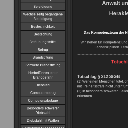
Anwalt u
Beleidigung
Herakle
Wechselseitg begangene
Beleidigung
Bestechlichkeit
Das Kompetenzteam der NJ
Bestechung
Betäubungsmittel
Wir stehen für Kompetenz und 
Fachdisziplinen. Ler
Betrug
Brandstiftung
Totschl
Schwere Brandstiftung
Herbeiführen einer
Totschlag § 212 StGB
Brandgefahr
(1) Wer einen Menschen tötet, oh
Diebstahl
mit Freiheitsstrafe nicht unter fün
(2) In besonders schweren Fällen
Computerbetrug
erkennen.
Computersabotage
Besonders schwerer
Diebstahl
Diebstahl mit Waffen