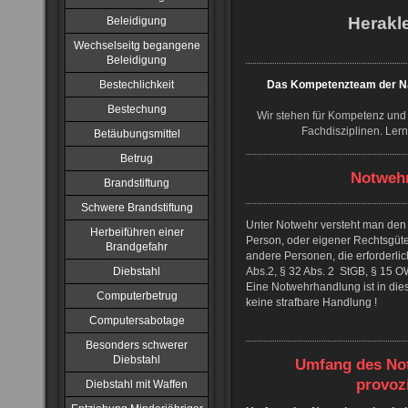
Herakle
Beleidigung
Wechselseitg begangene
Beleidigung
Bestechlichkeit
Das Kompetenzteam der NJ
Bestechung
Wir stehen für Kompetenz und 
Fachdisziplinen. Ler
Betäubungsmittel
Betrug
Notwehr
Brandstiftung
Schwere Brandstiftung
Unter Notwehr versteht man den
Herbeiführen einer
Person, oder eigener Rechtsgüter
Brandgefahr
andere Personen, die erforderlic
Diebstahl
Abs.2, § 32 Abs. 2 StGB, § 15 O
Eine Notwehrhandlung ist in diese
Computerbetrug
keine strafbare Handlung !
Computersabotage
Besonders schwerer
Diebstahl
Umfang des Not
provoz
Diebstahl mit Waffen