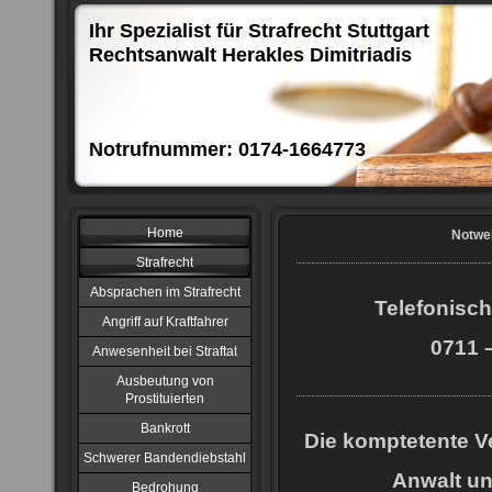
Ihr Spezialist für Strafrecht Stuttgart
Rechtsanwalt Herakles Dimitriadis
Notrufnummer: 0174-1664773
Home
Notweh
Strafrecht
Absprachen im Strafrecht
Telefonisch
Angriff auf Kraftfahrer
0711 –
Anwesenheit bei Straftat
Ausbeutung von
Prostituierten
Bankrott
Die komptetente Ve
Schwerer Bandendiebstahl
Anwalt u
Bedrohung