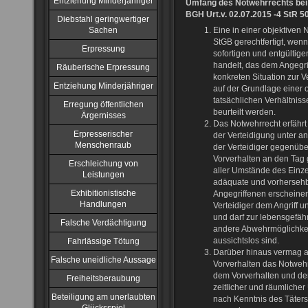
Entziehung Minderjähriger
Umfang des Notwehrrechts bei 
BGH Urt.v. 02.07.2015 -4 StR 5
Diebstahl geringwertiger
Sachen
Eine in einer objektiven N
StGB gerechtfertigt, wenn
Erpressung
sofortigen und entgültige
handelt, das dem Angegri
Räuberische Erpressung
konkreten Situation zur V
Entziehung Minderjähriger
auf der Grundlage einer 
tatsächlichen Verhältnis
Erregung öffentlichen
beurteilt werden.
Ärgernisses
Das Notwehrrecht erfährt
Erpresserischer
der Verteidigung unter 
Menschenraub
der Verteidiger gegenüber
Vorverhalten an den Tag 
Erschleichung von
aller Umstände des Einzel
Leistungen
adäquate und vorhersehba
Exhibitionistische
Angegriffenen erscheinen
Handlungen
Verteidiger dem Angriff
und darf zur lebensgefäh
Falsche Verdächtigung
andere Abwehrmöglichkeit
aussichtslos sind.
Fahrlässige Tötung
Darüber hinaus vermag au
Falsche uneidliche Aussage
Vorverhalten das Notweh
dem Vorverhalten und dem
Freiheitsberaubung
zeitlicher und räumlich
Beteiligung am unerlaubten
nach Kenntnis des Täters 