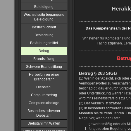
Beleidigung
Herakle
Wechselseitg begangene
Beleidigung
Bestechlichkeit
Das Kompetenzteam der NJ
Bestechung
Wir stehen für Kompetenz und 
Betäubungsmittel
Fachdisziplinen. Ler
Betrug
Betru
Brandstiftung
Schwere Brandstiftung
Betrug § 263 StGB
Herbeiführen einer
(1) Wer in der Absicht, sich oder
Brandgefahr
Vermögensvorteil zu verschaffe
Diebstahl
beschädigt, daß er durch Vorspie
oder Unterdrückung wahrer Tatsac
Computerbetrug
wird mit Freiheitsstrafe bis zu fü
Computersabotage
(2) Der Versuch ist strafbar.
(3) In besonders schweren Fällen 
Besonders schwerer
Monaten bis zu zehn Jahren. Ein 
Diebstahl
Regel vor, wenn der Täter
Diebstahl mit Waffen
gewerbsmäßig oder als Mitg
1.
fortgesetzten Begehung v