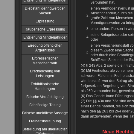
Entziehung Minderjähriger
verbunden hat,
Diebstahl geringwertiger
einen Vermögensverlust gr
Sachen
Absicht handelt, durch die
2.
große Zahl von Menschen i
Erpressung
Vermögenswerten zu bring
3.
eine andere Person in wirts
Räuberische Erpressung
seine Befugnisse oder sei
4.
Entziehung Minderjähriger
oder
Erregung öffentlichen
einen Versicherungsfall vo
Ärgernisses
diesem Zweck eine Sache 
5.
oder durch eine Brandlegun
Erpresserischer
Schiff zum Sinken oder St
Menschenraub
(4) § 243 Abs. 2 sowie die §§ 2
(5) Mit Freiheitsstrafe von einem
Erschleichung von
schweren Fällen mit Freiheitsstr
Leistungen
wird bestraft, wer den Betrug als
Exhibitionistische
fortgesetzten Begehung von Stra
Handlungen
bis 269 verbunden hat, gewerbs
(6) Das Gericht kann Führungsauf
Falsche Verdächtigung
(7) Die §§ 43a und 73d sind anz
Fahrlässige Tötung
einer Bande handelt, die sich zu
nach den §§ 263 bis 264 oder 26
Falsche uneidliche Aussage
dann anzuwenden, wenn der Tät
Freiheitsberaubung
Beteiligung am unerlaubten
Neue Rechtsp