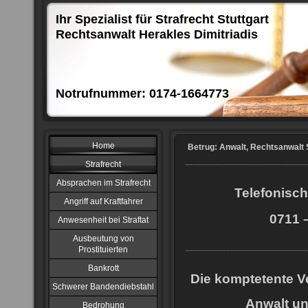
Ihr Spezialist für Strafrecht Stuttgart
Rechtsanwalt Herakles Dimitriadis
Notrufnummer: 0174-1664773
Home
Betrug: Anwalt, Rechtsanwalt S
Strafrecht
Absprachen im Strafrecht
Telefonisch
Angriff auf Kraftfahrer
0711 –
Anwesenheit bei Straftat
Ausbeutung von
Prostituierten
Bankrott
Die komptetente Ve
Schwerer Bandendiebstahl
Anwalt u
Bedrohung