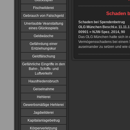
Glücksspiel
Fischwilderei
Schaden b
Gebrauch von Falschgeld
Schaden bei Spendenbetrug
Unerlaubte Veanstaltung
OLG München Beschl.v. 11.11.1
eines Glücksspiels
00901 = NJW-Spez. 2014, 90
Geldwäsche
Das OLG München hatte sich in 
Vermögensschadens bei einem 
Gefährdung einer
auseinander zu setzen und wie d
Entziehungskur
Geldfälschung
Gefährliche Eingriffe in den
Bahn-, Schiffs- und
Luftverkehr
Hausfriedensbruch
Geiselnahme
Hehlerei
Gewerbsmäßige Hehlerei
Jagdwilderei
Kapitalanlagebetrug
Körperverletzung