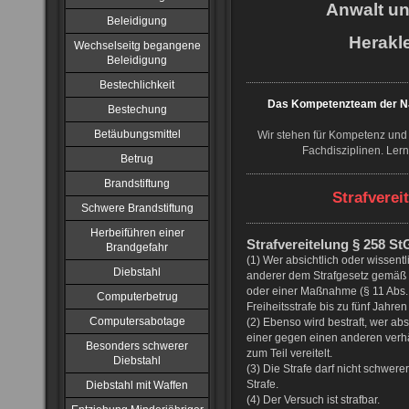
Anwalt u
Beleidigung
Herakle
Wechselseitg begangene
Beleidigung
Bestechlichkeit
Das Kompetenzteam der NJ
Bestechung
Betäubungsmittel
Wir stehen für Kompetenz und 
Fachdisziplinen. Ler
Betrug
Brandstiftung
Strafverei
Schwere Brandstiftung
Herbeiführen einer
Strafvereitelung § 258 S
Brandgefahr
(1) Wer absichtlich oder wissentl
Diebstahl
anderer dem Strafgesetz gemäß w
oder einer Maßnahme (§ 11 Abs. 1
Computerbetrug
Freiheitsstrafe bis zu fünf Jahren
Computersabotage
(2) Ebenso wird bestraft, wer abs
einer gegen einen anderen ver
Besonders schwerer
zum Teil vereitelt.
Diebstahl
(3) Die Strafe darf nicht schwerer
Strafe.
Diebstahl mit Waffen
(4) Der Versuch ist strafbar.