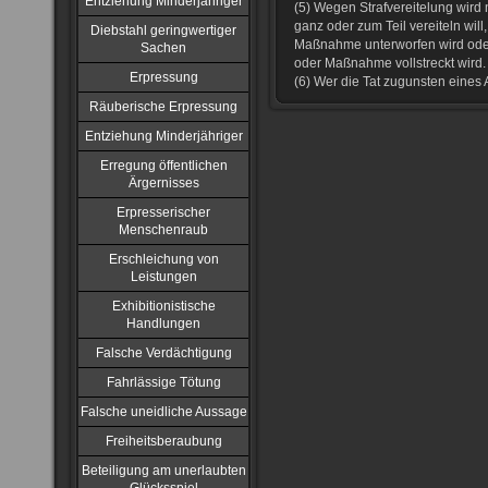
Entziehung Minderjähriger
(5) Wegen Strafvereitelung wird n
ganz oder zum Teil vereiteln will,
Diebstahl geringwertiger
Maßnahme unterworfen wird oder
Sachen
oder Maßnahme vollstreckt wird.
Erpressung
(6) Wer die Tat zugunsten eines A
Räuberische Erpressung
Entziehung Minderjähriger
Erregung öffentlichen
Ärgernisses
Erpresserischer
Menschenraub
Erschleichung von
Leistungen
Exhibitionistische
Handlungen
Falsche Verdächtigung
Fahrlässige Tötung
Falsche uneidliche Aussage
Freiheitsberaubung
Beteiligung am unerlaubten