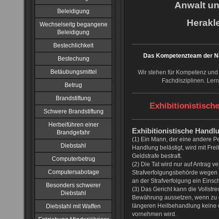
Anwalt u
Beleidigung
Herakle
Wechselseitg begangene
Beleidigung
Bestechlichkeit
Das Kompetenzteam der NJ
Bestechung
Betäubungsmittel
Wir stehen für Kompetenz und 
Fachdisziplinen. Ler
Betrug
Brandstiftung
Exhibitionistisc
Schwere Brandstiftung
Herbeiführen einer
Exhibitionistische Handl
Brandgefahr
(1) Ein Mann, der eine andere Pe
Diebstahl
Handlung belästigt, wird mit Frei
Geldstrafe bestraft.
Computerbetrug
(2) Die Tat wird nur auf Antrag ve
Computersabotage
Strafverfolgungsbehörde wegen 
an der Strafverfolgung ein Einsc
Besonders schwerer
(3) Das Gericht kann die Vollstr
Diebstahl
Bewährung aussetzen, wenn zu er
längeren Heilbehandlung keine 
Diebstahl mit Waffen
vornehmen wird.