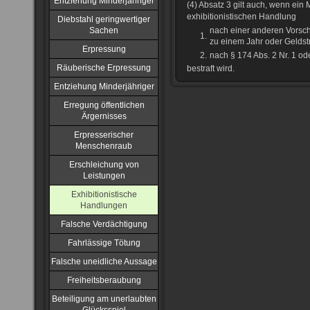
Entziehung Minderjähriger
(4) Absatz 3 gilt auch, wenn ei
exhibitionistischen Handlung
Diebstahl geringwertiger
Sachen
nach einer anderen Vorschr
1.
zu einem Jahr oder Geldst
Erpressung
2.
nach § 174 Abs. 2 Nr. 1 ode
Räuberische Erpressung
bestraft wird.
Entziehung Minderjähriger
Erregung öffentlichen
Ärgernisses
Erpresserischer
Menschenraub
Erschleichung von
Leistungen
Exhibitionistische
Handlungen
Falsche Verdächtigung
Fahrlässige Tötung
Falsche uneidliche Aussage
Freiheitsberaubung
Beteiligung am unerlaubten