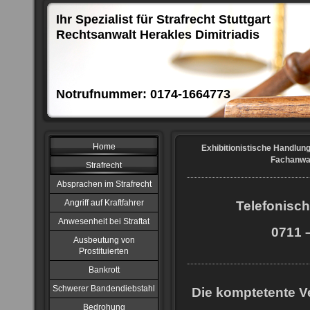
Ihr Spezialist für Strafrecht Stuttgart
Rechtsanwalt Herakles Dimitriadis
Notrufnummer: 0174-1664773
Home
Exhibitionistische Handlung
Fachanwal
Strafrecht
Absprachen im Strafrecht
Angriff auf Kraftfahrer
Telefonisch
Anwesenheit bei Straftat
0711 –
Ausbeutung von
Prostituierten
Bankrott
Schwerer Bandendiebstahl
Die komptetente Ve
Bedrohung