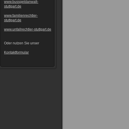
www.bussgeldanwalt-
stuttgart.de
www.familienrechtler-
stuttgart.de
www.unfallrechtler-stuttgart.de
Oder nutzen Sie unser
Kontaktformular