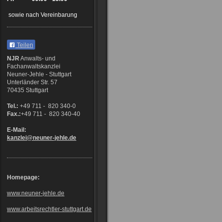
sowie nach Vereinbarung
Teilen
NJR
Anwalts- und
Fachanwaltskanzlei
Neuner-Jehle - Stuttgart
Unterländer Str. 57
70435 Stuttgart
Tel.:
+49 711 - 820 340-0
Fax.:
+49 711 - 820 340-40
E-Mail:
kanzlei@neuner-jehle
.de
Homepage:
www.neuner-jehle.de
www.arbeitsrechtler-stuttgart.de