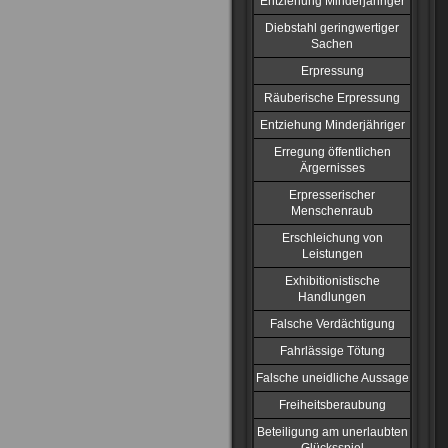
Entziehung Minderjähriger
Diebstahl geringwertiger
Sachen
Erpressung
Räuberische Erpressung
Entziehung Minderjähriger
Erregung öffentlichen
Ärgernisses
Erpresserischer
Menschenraub
Erschleichung von
Leistungen
Exhibitionistische
Handlungen
Falsche Verdächtigung
Fahrlässige Tötung
Falsche uneidliche Aussage
Freiheitsberaubung
Beteiligung am unerlaubten