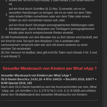
2.
soweit die Tat nicht nach Absatz 1 oder Absatz 2 mit Strafe bedroht
ist,
auf ein Kind durch Schriften (§ 11 Abs. 3) einwirkt, um es zu
sexuellen Handlungen zu bringen, die es an oder vor dem Täter
3.
oder einem Dritten vornehmen oder von dem Täter oder einem
Dritten an sich vornehmen lassen soll, oder
auf ein Kind durch Vorzeigen pornographischer Abbildungen oder
4.
Darstellungen, durch Abspielen von Tonträgern pornographischen
Inhalts oder durch entsprechende Reden einwirkt.
(5) Mit Freiheitsstrafe von drei Monaten bis zu fünf Jahren wird bestraft, wer
ein Kind für eine Tat nach den Absätzen 1 bis 4 anbietet oder
nachzuweisen verspricht oder wer sich mit einem anderen zu einer
solchen Tat verabredet.
(6) Der Versuch ist strafbar; dies gilt nicht für Taten nach Absatz 4 Nr. 3 und
4 und Absatz 5.
Sexueller Missbrauch von Kindern per What´sApp ?
Sexueller Missbrauch von Kindern per What´sApp ?
OLG Hamm Beschl.v. 14.01.16 -4 RVs 144/15- = BeckRS 2016, 02677 =
NJW-Spezial 2016, 185
Nach dem OLG Hamm handelt es sich bei Kurznachrichten per sms, What
´sApp, etc. um Schriften i.S.v. § 176 IV Nr.3 i.V.m. § 11 III StGB und erfüllen
daher den Straftatbestand des sexuellen Missbrauchs von Kindern.