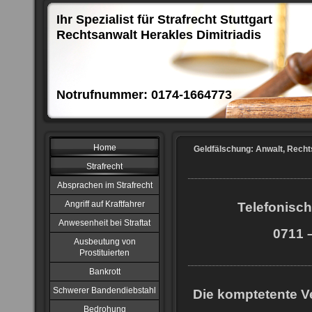
Ihr Spezialist für Strafrecht Stuttgart
Rechtsanwalt Herakles Dimitriadis
Notrufnummer: 0174-1664773
Home
Geldfälschung: Anwalt, Recht
Strafrecht
Absprachen im Strafrecht
Angriff auf Kraftfahrer
Telefonisch
Anwesenheit bei Straftat
0711 –
Ausbeutung von
Prostituierten
Bankrott
Schwerer Bandendiebstahl
Die komptetente Ve
Bedrohung