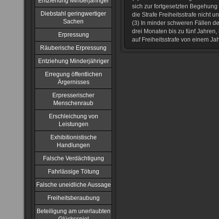
Entziehung Minderjähriger
sich zur fortgesetzten Begehung 
Diebstahl geringwertiger
die Strafe Freiheitsstrafe nicht u
Sachen
(3) In minder schweren Fällen des
drei Monaten bis zu fünf Jahren,
Erpressung
auf Freiheitsstrafe von einem Ja
Räuberische Erpressung
Entziehung Minderjähriger
Erregung öffentlichen
Ärgernisses
Erpresserischer
Menschenraub
Erschleichung von
Leistungen
Exhibitionistische
Handlungen
Falsche Verdächtigung
Fahrlässige Tötung
Falsche uneidliche Aussage
Freiheitsberaubung
Beteiligung am unerlaubten