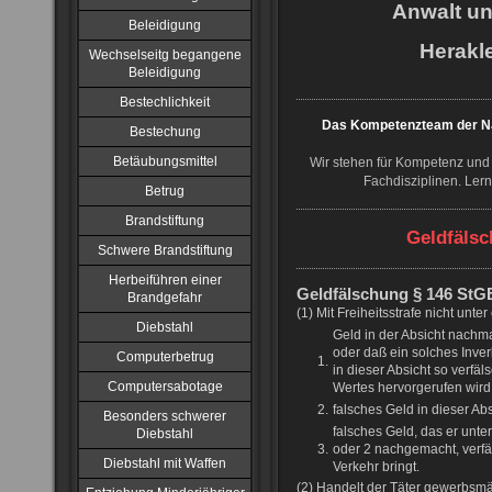
Anwalt u
Beleidigung
Herakle
Wechselseitg begangene
Beleidigung
Bestechlichkeit
Das Kompetenzteam der NJ
Bestechung
Betäubungsmittel
Wir stehen für Kompetenz und 
Fachdisziplinen. Ler
Betrug
Brandstiftung
Geldfälsc
Schwere Brandstiftung
Herbeiführen einer
Geldfälschung § 146 StG
Brandgefahr
(1) Mit Freiheitsstrafe nicht unte
Diebstahl
Geld in der Absicht nachma
oder daß ein solches Inve
Computerbetrug
1.
in dieser Absicht so verfä
Computersabotage
Wertes hervorgerufen wird
2.
falsches Geld in dieser Absi
Besonders schwerer
falsches Geld, das er un
Diebstahl
3.
oder 2 nachgemacht, verfäls
Diebstahl mit Waffen
Verkehr bringt.
(2) Handelt der Täter gewerbsmäß