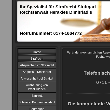
Ihr Spezialist für Strafrecht Stuttgart
Rechtsanwalt Herakles Dimitriadis
Notrufnummer: 0174-1664773
Home
Verändern von amtlichen Auswe
Fachanwal
Strafrecht
Absprachen im Strafrecht
Angriff auf Kraftfahrer
Telefonisch
Anwesenheit bei Straftat
0711 –
Ausbeutung von
Prostituierten
Bankrott
Schwerer Bandendiebstahl
Die komptetente Ve
Bedrohung