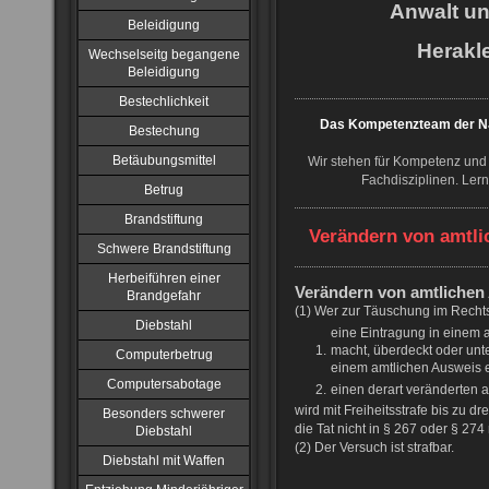
Anwalt u
Beleidigung
Herakle
Wechselseitg begangene
Beleidigung
Bestechlichkeit
Das Kompetenzteam der NJ
Bestechung
Betäubungsmittel
Wir stehen für Kompetenz und 
Fachdisziplinen. Ler
Betrug
Brandstiftung
Verändern von amtli
Schwere Brandstiftung
Herbeiführen einer
Verändern von amtlichen
Brandgefahr
(1) Wer zur Täuschung im Recht
Diebstahl
eine Eintragung in einem a
1.
macht, überdeckt oder unte
Computerbetrug
einem amtlichen Ausweis e
Computersabotage
2.
einen derart veränderten 
wird mit Freiheitsstrafe bis zu dr
Besonders schwerer
die Tat nicht in § 267 oder § 274 
Diebstahl
(2) Der Versuch ist strafbar.
Diebstahl mit Waffen