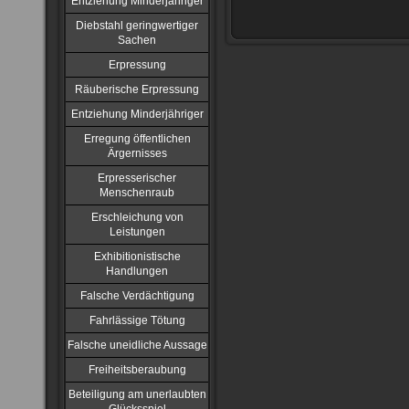
Entziehung Minderjähriger
Diebstahl geringwertiger
Sachen
Erpressung
Räuberische Erpressung
Entziehung Minderjähriger
Erregung öffentlichen
Ärgernisses
Erpresserischer
Menschenraub
Erschleichung von
Leistungen
Exhibitionistische
Handlungen
Falsche Verdächtigung
Fahrlässige Tötung
Falsche uneidliche Aussage
Freiheitsberaubung
Beteiligung am unerlaubten